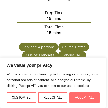
Prep Time
minutes
15
mins
Total Time
minutes
15
mins
Servings:
4
portions
Course:
Entrée
Cuisine:
Française
Calories:
145
We value your privacy
We use cookies to enhance your browsing experience, serve
personalised ads or content, and analyse our traffic. By
clicking "Accept All", you consent to our use of cookies.
Ingredients
Equipment
Method
Notes
CUSTOMISE
REJECT ALL
ACCEPT ALL