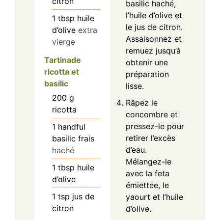
citron
basilic haché,
l’huile d’olive et
1
tbsp
huile
le jus de citron.
d’olive
extra
Assaisonnez et
vierge
remuez jusqu’à
Tartinade
obtenir une
ricotta et
préparation
basilic
lisse.
200
g
Râpez le
ricotta
concombre et
pressez-le pour
1
handful
retirer l’excès
basilic frais
d’eau.
haché
Mélangez-le
1
tbsp
huile
avec la feta
d’olive
émiettée, le
1
tsp
jus de
yaourt et l’huile
citron
d’olive.