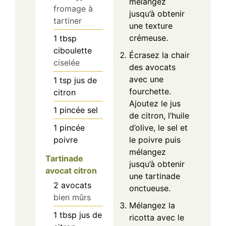
mélangez
fromage à
jusqu’à obtenir
tartiner
une texture
crémeuse.
1
tbsp
ciboulette
Écrasez la chair
ciselée
des avocats
avec une
1
tsp
jus de
fourchette.
citron
Ajoutez le jus
1
pincée
sel
de citron, l’huile
1
pincée
d’olive, le sel et
poivre
le poivre puis
mélangez
Tartinade
jusqu’à obtenir
avocat citron
une tartinade
2
avocats
onctueuse.
bien mûrs
Mélangez la
1
tbsp
jus de
ricotta avec le