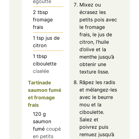
égoutté
Mixez ou
écrasez les
2
tbsp
petits pois avec
fromage
le fromage
frais
frais, le jus de
1
tsp
jus de
citron, l’huile
citron
d’olive et la
1
tbsp
menthe jusqu’à
ciboulette
obtenir une
ciselée
texture lisse.
Râpez les radis
Tartinade
et mélangez-les
saumon fumé
avec le beurre
et fromage
mou et la
frais
ciboulette.
120
g
Salez et
saumon
poivrez puis
fumé
coupé
remuez jusqu’à
en petits