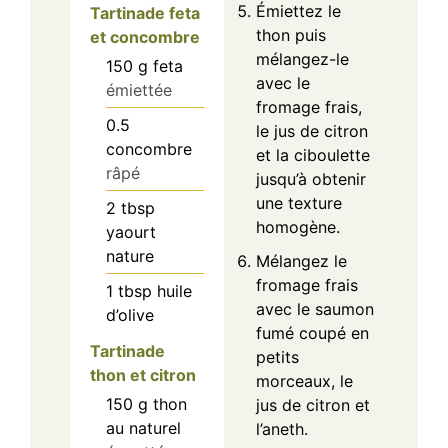
Émiettez le
Tartinade feta
thon puis
et concombre
mélangez-le
150
g
feta
avec le
émiettée
fromage frais,
0.5
le jus de citron
concombre
et la ciboulette
râpé
jusqu’à obtenir
une texture
2
tbsp
homogène.
yaourt
nature
Mélangez le
fromage frais
1
tbsp
huile
avec le saumon
d’olive
fumé coupé en
Tartinade
petits
thon et citron
morceaux, le
150
g
thon
jus de citron et
au naturel
l’aneth.