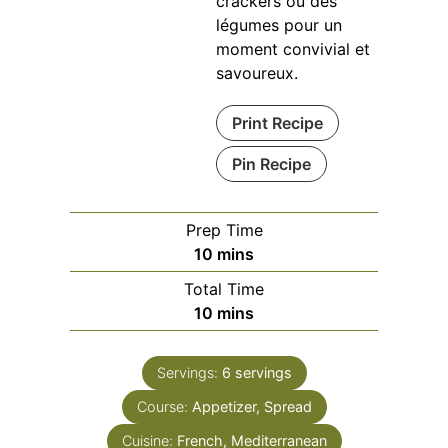
crackers ou des
légumes pour un
moment convivial et
savoureux.
Print Recipe
Pin Recipe
Prep Time
minutes
10
mins
Total Time
minutes
10
mins
Servings:
6
servings
Course:
Appetizer, Spread
Cuisine:
French, Mediterranean