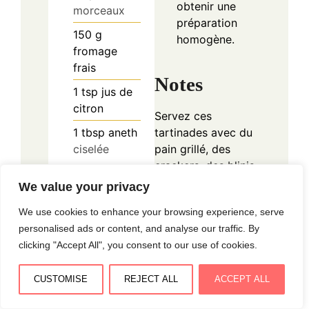
obtenir une
morceaux
préparation
150
g
homogène.
fromage
frais
Notes
1
tsp
jus de
citron
Servez ces
tartinades avec du
1
tbsp
aneth
pain grillé, des
ciselée
crackers, des blinis
Tartinade
ou des légumes
We value your privacy
petits pois et
croquants. Elles
menthe
We use cookies to enhance your browsing experience, serve
peuvent également
200
g
petits
personalised ads or content, and analyse our traffic. By
être utilisées
pois cuits
clicking "Accept All", you consent to our use of cookies.
comme garniture
pour des sandwichs
2
tbsp
CUSTOMISE
REJECT ALL
ACCEPT ALL
ou des wraps.
fromage
Conservez-les au
frais